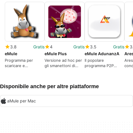
3.8
Gratis
4
Gratis
3.5
Gratis
3
eMule
eMule Plus
eMule AdunanzA
Are
Programma per
Versione ad hoc per
Il popolare
Ares
scaricare e
gli smanettoni di
programma P2P
cond
condividere file di
eMule
ottimizzato per
ista
ogni genere
Fastweb
Disponibile anche per altre piattaforme
aMule per Mac